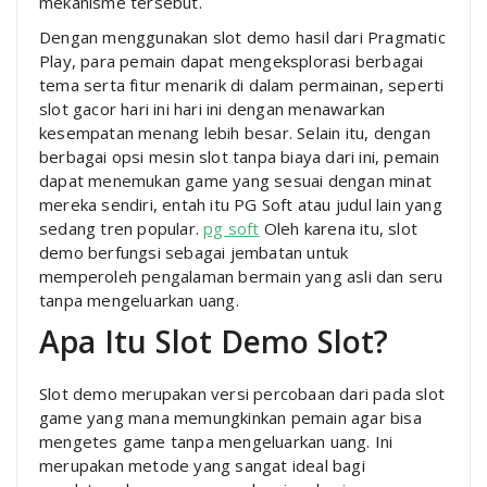
mekanisme tersebut.
Dengan menggunakan slot demo hasil dari Pragmatic
Play, para pemain dapat mengeksplorasi berbagai
tema serta fitur menarik di dalam permainan, seperti
slot gacor hari ini hari ini dengan menawarkan
kesempatan menang lebih besar. Selain itu, dengan
berbagai opsi mesin slot tanpa biaya dari ini, pemain
dapat menemukan game yang sesuai dengan minat
mereka sendiri, entah itu PG Soft atau judul lain yang
sedang tren popular.
pg soft
Oleh karena itu, slot
demo berfungsi sebagai jembatan untuk
memperoleh pengalaman bermain yang asli dan seru
tanpa mengeluarkan uang.
Apa Itu Slot Demo Slot?
Slot demo merupakan versi percobaan dari pada slot
game yang mana memungkinkan pemain agar bisa
mengetes game tanpa mengeluarkan uang. Ini
merupakan metode yang sangat ideal bagi