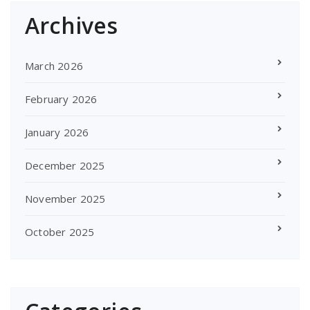
Archives
March 2026
February 2026
January 2026
December 2025
November 2025
October 2025