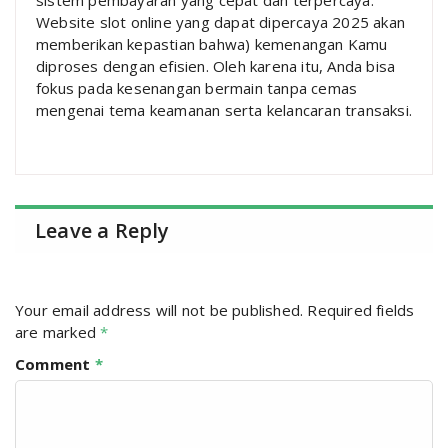
sistem pembayaran yang cepat dan terpercaya.
Website slot online yang dapat dipercaya 2025 akan
memberikan kepastian bahwa) kemenangan Kamu
diproses dengan efisien. Oleh karena itu, Anda bisa
fokus pada kesenangan bermain tanpa cemas
mengenai tema keamanan serta kelancaran transaksi.
Leave a Reply
Your email address will not be published.
Required fields
are marked
*
Comment
*