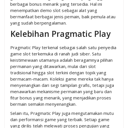
berbagai bonus menarik yang tersedia. Hal ini
menempatkan demo slot sebagai alat yang
bermanfaat berbagai jenis pemain, baik pemula atau
yang sudah berpengalaman.
Kelebihan Pragmatic Play
Pragmatic Play terkenal sebagai salah satu penyedia
game slot terkemuka di ranah judi siber. Satu
keistimewaan utamanya adalah beragamnya pilihan
permainan yang ditawarkan, mulai dari slot
tradisional hingga slot terkini dengan topik yang
bermacam-macam. Koleksi game mereka tak hanya
menyenangkan dari segi tampilan grafis, tetapi juga
menawarkan mekanisme permainan yang baru dan
fitur bonus yang menarik, yang menjadikan proses
bermain semakin menyenangkan.
Selain itu, Pragmatic Play juga mengutamakan mutu
dan performansi game yang terbaik. Setiap game
yang dirilis telah melewati proses pengujian yang