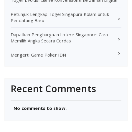
Togel: Evolusi Game Konvensional ke Zaman Digital
Petunjuk Lengkap Togel Singapura Kolam untuk
Pendatang Baru
Dapatkan Penghargaan Lotere Singapore: Cara
Memilih Angka Secara Cerdas
Mengerti Game Poker IDN
Recent Comments
No comments to show.